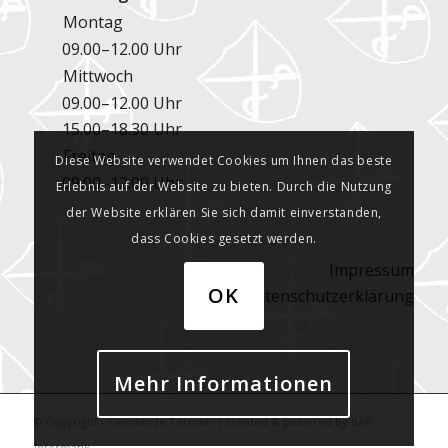
Montag
09.00–12.00 Uhr
Mittwoch
09.00–12.00 Uhr
15.00–18.30 Uhr
Freitag
Diese Website verwendet Cookies um Ihnen das beste
09.00–12.00 Uhr
Erlebnis auf der Website zu bieten. Durch die Nutzung
der Website erklären Sie sich damit einverstanden,
dass Cookies gesetzt werden.
Impressum
OK
Datenschutzerklärung
Mehr Informationen
© Copyright - Gemeinde Termen | created & powered by
BAR
Informatik