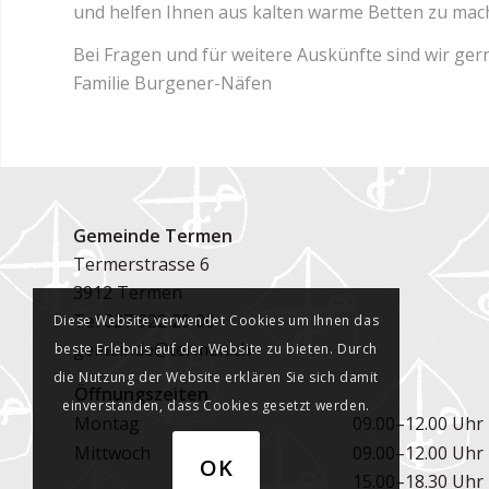
und helfen Ihnen aus kalten warme Betten zu mac
Bei Fragen und für weitere Auskünfte sind wir gerne
Familie Burgener-Näfen
Gemeinde Termen
Termerstrasse 6
3912 Termen
Tel
027 922 29 00
Diese Website verwendet Cookies um Ihnen das
gemeinde@termen.ch
beste Erlebnis auf der Website zu bieten. Durch
die Nutzung der Website erklären Sie sich damit
Öffnungszeiten
einverstanden, dass Cookies gesetzt werden.
Montag
09.00–12.00 Uhr
Mittwoch
09.00–12.00 Uhr
OK
15.00–18.30 Uhr