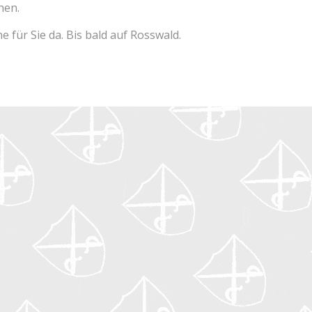
hen.
 für Sie da. Bis bald auf Rosswald.