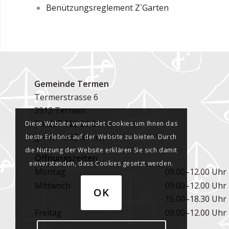
Benützungsreglement Z`Garten
Gemeinde Termen
Termerstrasse 6
3912 Termen
Tel
027 922 29 00
Diese Website verwendet Cookies um Ihnen das
gemeinde@termen.ch
beste Erlebnis auf der Website zu bieten. Durch
die Nutzung der Website erklären Sie sich damit
Öffnungszeiten
einverstanden, dass Cookies gesetzt werden.
Montag
09.00–12.00 Uhr
Mittwoch
09.00–12.00 Uhr
OK
15.00–18.30 Uhr
Freitag
09.00–12.00 Uhr