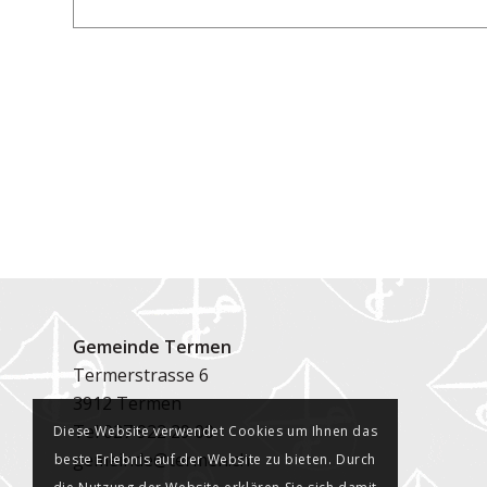
Gemeinde Termen
Termerstrasse 6
3912 Termen
Tel
027 922 29 00
Diese Website verwendet Cookies um Ihnen das
gemeinde@termen.ch
beste Erlebnis auf der Website zu bieten. Durch