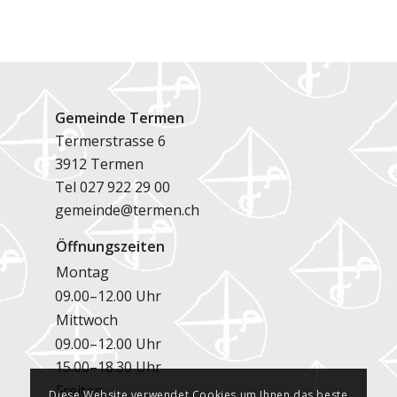
Gemeinde Termen
Termerstrasse 6
3912 Termen
Tel
027 922 29 00
gemeinde@termen.ch
Öffnungszeiten
Montag
09.00–12.00 Uhr
Mittwoch
09.00–12.00 Uhr
15.00–18.30 Uhr
Freitag
Diese Website verwendet Cookies um Ihnen das beste