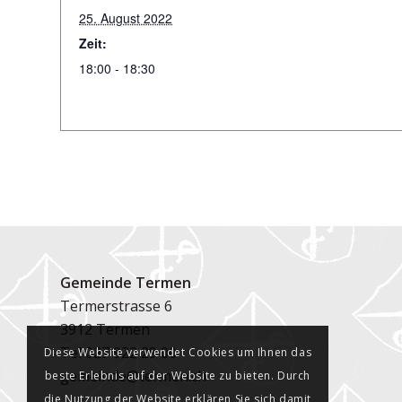
25. August 2022
Zeit:
18:00 - 18:30
Gemeinde Termen
Termerstrasse 6
3912 Termen
Tel
027 922 29 00
Diese Website verwendet Cookies um Ihnen das
gemeinde@termen.ch
beste Erlebnis auf der Website zu bieten. Durch
die Nutzung der Website erklären Sie sich damit