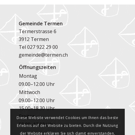
Gemeinde Termen
Termerstrasse 6
3912 Termen
Tel
027 922 29 00
gemeinde@termen.ch
Öffnungszeiten
Montag
09.00–12.00 Uhr
Mittwoch
09.00–12.00 Uhr
15.00–18.30 Uhr
Freitag
Diese Website verwendet Cookies um Ihnen das beste
09.00–12.00 Uhr
Erlebnis auf der Website zu bieten. Durch die Nutzung
der Website erklären Sie sich damit einverstanden,