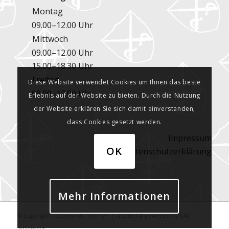
Montag
09.00–12.00 Uhr
Mittwoch
09.00–12.00 Uhr
15.00–18.30 Uhr
Freitag
Diese Website verwendet Cookies um Ihnen das beste
09.00–12.00 Uhr
Erlebnis auf der Website zu bieten. Durch die Nutzung
der Website erklären Sie sich damit einverstanden,
dass Cookies gesetzt werden.
Impressum
OK
Datenschutzerklärung
Mehr Informationen
© Copyright - Gemeinde Termen | created & powered by
BAR
Informatik