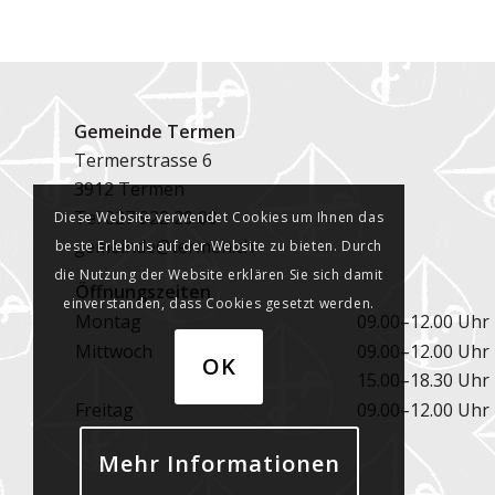
Gemeinde Termen
Termerstrasse 6
3912 Termen
Tel
027 922 29 00
Diese Website verwendet Cookies um Ihnen das
gemeinde@termen.ch
beste Erlebnis auf der Website zu bieten. Durch
die Nutzung der Website erklären Sie sich damit
Öffnungszeiten
einverstanden, dass Cookies gesetzt werden.
Montag
09.00–12.00 Uhr
Mittwoch
09.00–12.00 Uhr
OK
15.00–18.30 Uhr
Freitag
09.00–12.00 Uhr
Mehr Informationen