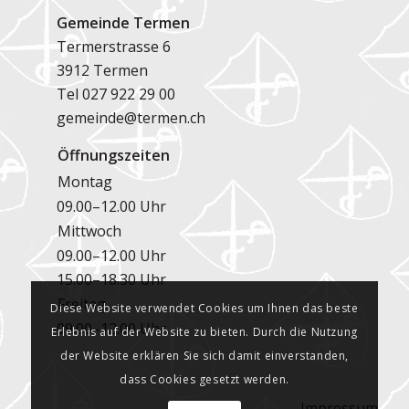
Gemeinde Termen
Termerstrasse 6
3912 Termen
Tel
027 922 29 00
gemeinde@termen.ch
Öffnungszeiten
Montag
09.00–12.00 Uhr
Mittwoch
09.00–12.00 Uhr
15.00–18.30 Uhr
Freitag
Diese Website verwendet Cookies um Ihnen das beste
09.00–12.00 Uhr
Erlebnis auf der Website zu bieten. Durch die Nutzung
der Website erklären Sie sich damit einverstanden,
dass Cookies gesetzt werden.
Impressum