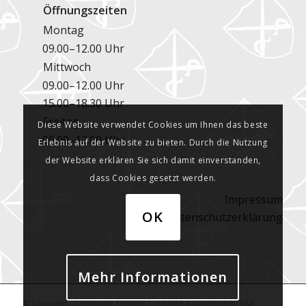
Öffnungszeiten
Montag
09.00–12.00 Uhr
Mittwoch
09.00–12.00 Uhr
15.00–18.30 Uhr
Freitag
Diese Website verwendet Cookies um Ihnen das beste
09.00–12.00 Uhr
Erlebnis auf der Website zu bieten. Durch die Nutzung
der Website erklären Sie sich damit einverstanden,
dass Cookies gesetzt werden.
Impressum
OK
Datenschutzerklärung
Mehr Informationen
© Copyright - Gemeinde Termen | created & powered by
BAR