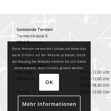
Gemeinde Termen
Termerstrasse 6
3912 Termen
Tel
027 922 29 00
Diese Website verwendet Cookies um Ihnen das
gemeinde@termen.ch
beste Erlebnis auf der Website zu bieten. Durch
die Nutzung der Website erklären Sie sich damit
Öffnungszeiten
einverstanden, dass Cookies gesetzt werden.
Montag
09.00–12.00 Uhr
Mittwoch
09.00–12.00 Uhr
OK
15.00–18.30 Uhr
Freitag
09.00–12.00 Uhr
Mehr Informationen