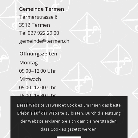
Gemeinde Termen
Termerstrasse 6
3912 Termen
Tel
027 922 29 00
gemeinde@termen.ch
Öffnungszeiten
Montag
09.00–12.00 Uhr
Mittwoch
09.00–12.00 Uhr
15.00–18.30 Uhr
Freitag
Diese Website verwendet Cookies um Ihnen das beste
09.00–12.00 Uhr
Erlebnis auf der Website zu bieten. Durch die Nutzung
der Website erklären Sie sich damit einverstanden,
dass Cookies gesetzt werden.