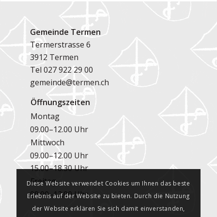
Gemeinde Termen
Termerstrasse 6
3912 Termen
Tel
027 922 29 00
gemeinde@termen.ch
Öffnungszeiten
Montag
09.00–12.00 Uhr
Mittwoch
09.00–12.00 Uhr
15.00–18.30 Uhr
Freitag
Diese Website verwendet Cookies um Ihnen das beste
09.00–12.00 Uhr
Erlebnis auf der Website zu bieten. Durch die Nutzung
der Website erklären Sie sich damit einverstanden,