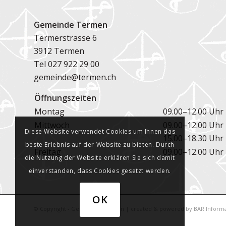
Gemeinde Termen
Termerstrasse 6
3912 Termen
Tel
027 922 29 00
gemeinde@termen.ch
Öffnungszeiten
Montag
09.00–12.00 Uhr
Mittwoch
09.00–12.00 Uhr
Diese Website verwendet Cookies um Ihnen das
15.00–18.30 Uhr
beste Erlebnis auf der Website zu bieten. Durch
Freitag
09.00–12.00 Uhr
die Nutzung der Website erklären Sie sich damit
einverstanden, dass Cookies gesetzt werden.
OK
© Copyright - Gemeinde Termen | created & powered by
BAR Informa