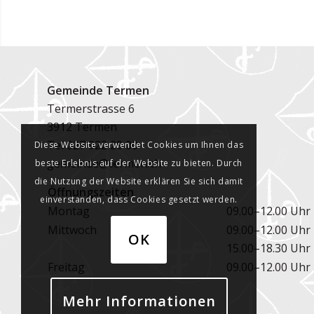
Gemeinde Termen
Termerstrasse 6
3912 Termen
Tel
027 922 29 00
Diese Website verwendet Cookies um Ihnen das
gemeinde@termen.ch
beste Erlebnis auf der Website zu bieten. Durch
die Nutzung der Website erklären Sie sich damit
Öffnungszeiten
einverstanden, dass Cookies gesetzt werden.
Montag
09.00–12.00 Uhr
Mittwoch
09.00–12.00 Uhr
OK
15.00–18.30 Uhr
Freitag
09.00–12.00 Uhr
Mehr Informationen